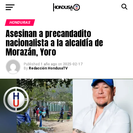
HONDURAS
Asesinan a precandadito
nacionalista a la alcaldía de
Morazán, Yoro
Published
1 año ago
on
2025-02-17
By
Redacción HondusaTV