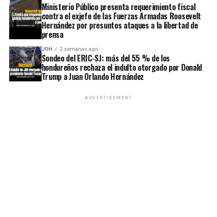
Ministerio Público presenta requerimiento fiscal
contra el exjefe de las Fuerzas Armadas Roosevelt
Hernández por presuntos ataques a la libertad de
prensa
JOH
2 semanas ago
Sondeo del ERIC-SJ: más del 55 % de los
hondureños rechaza el indulto otorgado por Donald
Trump a Juan Orlando Hernández
ADVERTISEMENT