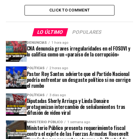
CLICK TO COMMENT
LO ÚLTIMO
POPULARES
DENUNCIAS
1 hora ago
CNA denuncia graves irregularidades en el FOSOVI y
lo califica como un «paraíso de la corrupción»
POLÍTICAS
2 horas ago
Pastor Roy Santos advierte que el Partido Nacional
podría enfrentar un desgaste político si no corrige
el rumbo
POLÍTICAS
3 días ago
Diputadas Sherly Arriaga y Linda Donaire
protagonizan intercambio de señalamientos tras
difusión de video viral
MINISTERIO PÚBLICO
1 semana ago
Ministerio Público presenta requerimiento fiscal
contra el exjefe de las Fuerzas Armadas Roosevelt