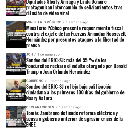
Diputadas Sherly Arriaga y Linda Donaire
protagonizan intercambio de señalamientos tras
difusión de video viral
MINISTERIO PÚBLICO
1 semana ago
Ministerio Público presenta requerimiento fiscal
contra el exjefe de las Fuerzas Armadas Roosevelt
Hernández por presuntos ataques a la libertad de
prensa
JOH
1 semana ago
Sondeo del ERIC-SJ: más del 55 % de los
hondureños rechaza el indulto otorgado por Donald
Trump a Juan Orlando Hernández
GOBIERNO
1 semana ago
Sondeo del ERIC-SJ refleja baja calificación
ciudadana a los primeros 100 días del gobierno de
Nasry Asfura
DECLARACIONES
1 semana ago
Tomás Zambrano defiende reforma eléctrica y
acusa a gobierno anterior de agravar crisis de la
ENEE