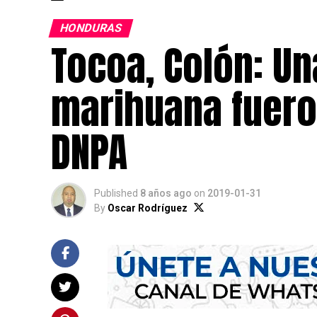
HONDURAS
Tocoa, Colón: Un
marihuana fuero
DNPA
Published
8 años ago
on
2019-01-31
By
Oscar Rodríguez