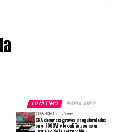
la
LO ÚLTIMO
POPULARES
DENUNCIAS
1 día ago
CNA denuncia graves irregularidades
en el FOSOVI y lo califica como un
«paraíso de la corrupción»