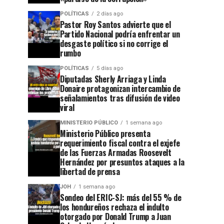
POLÍTICAS
2 días ago
Pastor Roy Santos advierte que el
Partido Nacional podría enfrentar un
desgaste político si no corrige el
rumbo
POLÍTICAS
5 días ago
Diputadas Sherly Arriaga y Linda
Donaire protagonizan intercambio de
señalamientos tras difusión de video
viral
MINISTERIO PÚBLICO
1 semana ago
Ministerio Público presenta
requerimiento fiscal contra el exjefe
de las Fuerzas Armadas Roosevelt
Hernández por presuntos ataques a la
libertad de prensa
JOH
1 semana ago
Sondeo del ERIC-SJ: más del 55 % de
los hondureños rechaza el indulto
otorgado por Donald Trump a Juan