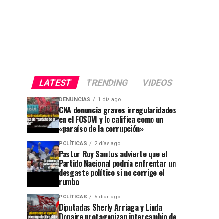
LATEST
TRENDING
VIDEOS
DENUNCIAS
1 día ago
CNA denuncia graves irregularidades
en el FOSOVI y lo califica como un
«paraíso de la corrupción»
POLÍTICAS
2 días ago
Pastor Roy Santos advierte que el
Partido Nacional podría enfrentar un
desgaste político si no corrige el
rumbo
POLÍTICAS
5 días ago
Diputadas Sherly Arriaga y Linda
Donaire protagonizan intercambio de