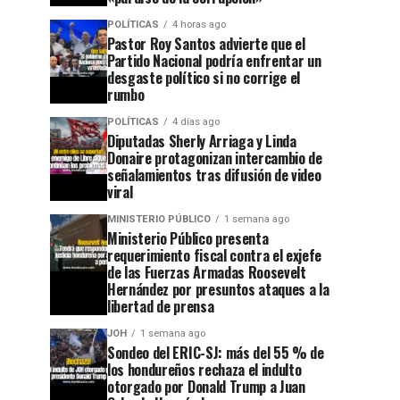
POLÍTICAS
4 horas ago
Pastor Roy Santos advierte que el
Partido Nacional podría enfrentar un
desgaste político si no corrige el
rumbo
POLÍTICAS
4 días ago
Diputadas Sherly Arriaga y Linda
Donaire protagonizan intercambio de
señalamientos tras difusión de video
viral
MINISTERIO PÚBLICO
1 semana ago
Ministerio Público presenta
requerimiento fiscal contra el exjefe
de las Fuerzas Armadas Roosevelt
Hernández por presuntos ataques a la
libertad de prensa
JOH
1 semana ago
Sondeo del ERIC-SJ: más del 55 % de
los hondureños rechaza el indulto
otorgado por Donald Trump a Juan