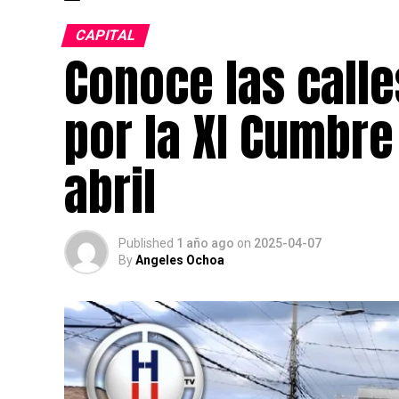
CAPITAL
Conoce las call
por la XI Cumbre
abril
Published
1 año ago
on
2025-04-07
By
Angeles Ochoa