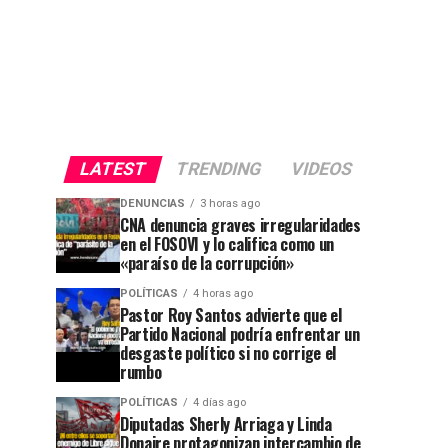
LATEST
TRENDING
VIDEOS
DENUNCIAS
3 horas ago
CNA denuncia graves irregularidades
en el FOSOVI y lo califica como un
«paraíso de la corrupción»
POLÍTICAS
4 horas ago
Pastor Roy Santos advierte que el
Partido Nacional podría enfrentar un
desgaste político si no corrige el
rumbo
POLÍTICAS
4 días ago
Diputadas Sherly Arriaga y Linda
Donaire protagonizan intercambio de