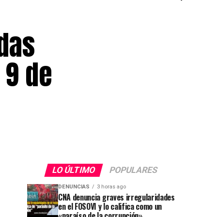
adas
 9 de
LO ÚLTIMO
POPULARES
DENUNCIAS
3 horas ago
CNA denuncia graves irregularidades
en el FOSOVI y lo califica como un
«paraíso de la corrupción»