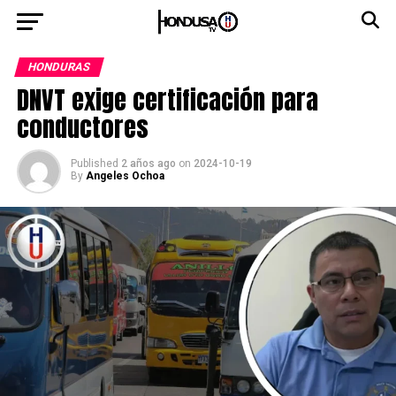
HONDURAS
DNVT exige certificación para
conductores
Published
2 años ago
on
2024-10-19
By
Angeles Ochoa