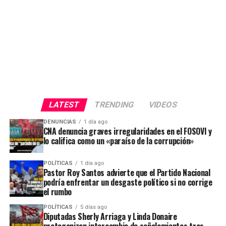
LATEST
TRENDING
VIDEOS
DENUNCIAS
1 día ago
CNA denuncia graves irregularidades en el FOSOVI y
lo califica como un «paraíso de la corrupción»
POLÍTICAS
1 día ago
Pastor Roy Santos advierte que el Partido Nacional
podría enfrentar un desgaste político si no corrige
el rumbo
POLÍTICAS
5 días ago
Diputadas Sherly Arriaga y Linda Donaire
protagonizan intercambio de señalamientos tras