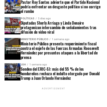
Pastor Roy Santos advierte que el Partido Nacional
podría enfrentar un desgaste político si no corrige
el rumbo
POLÍTICAS
5 días ago
Diputadas Sherly Arriaga y Linda Donaire
protagonizan intercambio de señalamientos tras
difusión de video viral
MINISTERIO PÚBLICO
1 semana ago
Ministerio Público presenta requerimiento fiscal
contra el exjefe de las Fuerzas Armadas Roosevelt
Hernández por presuntos ataques a la libertad de
prensa
JOH
1 semana ago
Sondeo del ERIC-SJ: más del 55 % de los
hondureños rechaza el indulto otorgado por Donald
Trump a Juan Orlando Hernández
ADVERTISEMENT