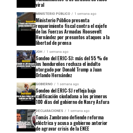
viral
MINISTERIO PÚBLICO
1 semana ago
Ministerio Público presenta
requerimiento fiscal contra el exjefe
de las Fuerzas Armadas Roosevelt
Hernández por presuntos ataques a la
libertad de prensa
JOH
1 semana ago
Sondeo del ERIC-SJ: más del 55 % de
los hondureños rechaza el indulto
otorgado por Donald Trump a Juan
Orlando Hernández
GOBIERNO
1 semana ago
Sondeo del ERIC-SJ refleja baja
calificación ciudadana a los primeros
100 días del gobierno de Nasry Asfura
DECLARACIONES
1 semana ago
Tomás Zambrano defiende reforma
eléctrica y acusa a gobierno anterior
de agravar crisis de la ENEE