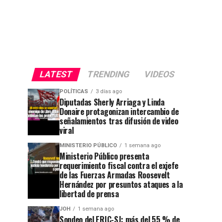
LATEST
TRENDING
VIDEOS
POLÍTICAS
3 días ago
Diputadas Sherly Arriaga y Linda
Donaire protagonizan intercambio de
señalamientos tras difusión de video
viral
MINISTERIO PÚBLICO
1 semana ago
Ministerio Público presenta
requerimiento fiscal contra el exjefe
de las Fuerzas Armadas Roosevelt
Hernández por presuntos ataques a la
libertad de prensa
JOH
1 semana ago
Sondeo del ERIC-SJ: más del 55 % de