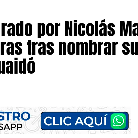
rado por Nicolás M
as tras nombrar s
uaidó