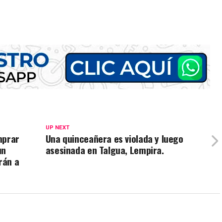
UP NEXT
mprar
Una quinceañera es violada y luego
un
asesinada en Talgua, Lempira.
rán a