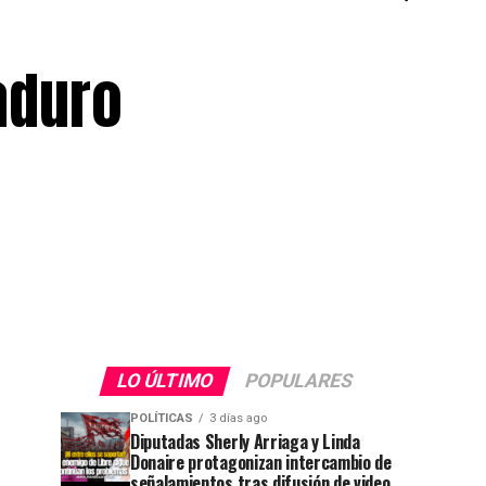
aduro
u
LO ÚLTIMO
POPULARES
POLÍTICAS
3 días ago
Diputadas Sherly Arriaga y Linda
Donaire protagonizan intercambio de
señalamientos tras difusión de video