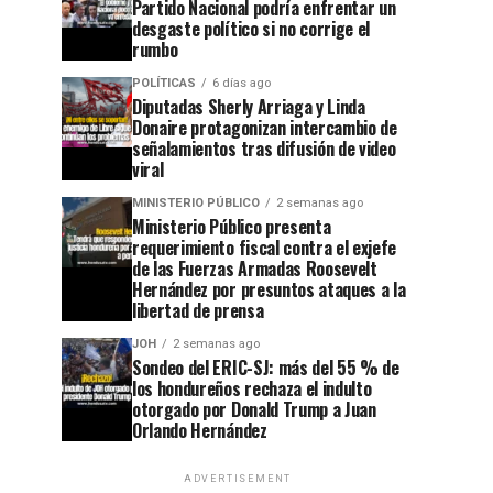
Partido Nacional podría enfrentar un
desgaste político si no corrige el
rumbo
POLÍTICAS
6 días ago
Diputadas Sherly Arriaga y Linda
Donaire protagonizan intercambio de
señalamientos tras difusión de video
viral
MINISTERIO PÚBLICO
2 semanas ago
Ministerio Público presenta
requerimiento fiscal contra el exjefe
de las Fuerzas Armadas Roosevelt
Hernández por presuntos ataques a la
libertad de prensa
JOH
2 semanas ago
Sondeo del ERIC-SJ: más del 55 % de
los hondureños rechaza el indulto
otorgado por Donald Trump a Juan
Orlando Hernández
ADVERTISEMENT