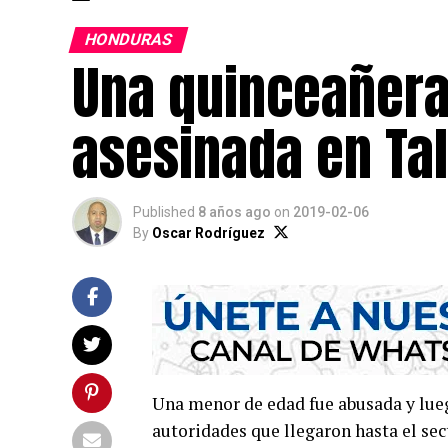
HONDURAS
Una quinceañera
asesinada en Tal
Published
8 años ago
on
2019-02-06
By
Oscar Rodríguez
Una menor de edad fue abusada y lue
autoridades que llegaron hasta el sec