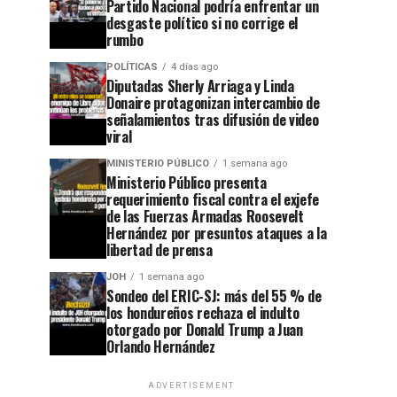
Partido Nacional podría enfrentar un
desgaste político si no corrige el
rumbo
POLÍTICAS
4 días ago
Diputadas Sherly Arriaga y Linda
Donaire protagonizan intercambio de
señalamientos tras difusión de video
viral
MINISTERIO PÚBLICO
1 semana ago
Ministerio Público presenta
requerimiento fiscal contra el exjefe
de las Fuerzas Armadas Roosevelt
Hernández por presuntos ataques a la
libertad de prensa
JOH
1 semana ago
Sondeo del ERIC-SJ: más del 55 % de
los hondureños rechaza el indulto
otorgado por Donald Trump a Juan
Orlando Hernández
ADVERTISEMENT