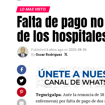
LO MAS VISTO.
Falta de pago no
de los hospitale
Published
6 años ago
on
2020-08-06
By
Oscar Rodríguez
Tegucigalpa.
Ante la renuncia de 58 
enfermeras) por falta de pago de dos