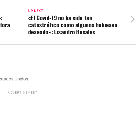
UP NEXT
:
«El Covid-19 no ha sido tan
dora
catastrófico como algunos hubiesen
deseado»: Lisandro Rosales
stados Unidos.
ADVERTISEMENT