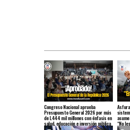
Congreso Nacional aprueba
Asfura
Presupuesto General 2026 por más
sistem
de L444 mil millones con énfasis en
asume 
salud, educación e inversión pública
“No les