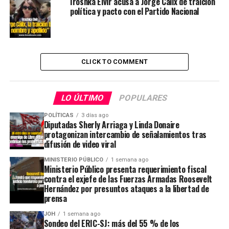
Iroshka Elvir acusa a Jorge Cálix de traición
política y pacto con el Partido Nacional
CLICK TO COMMENT
LO ÚLTIMO
POPULARES
POLÍTICAS
3 días ago
Diputadas Sherly Arriaga y Linda Donaire
protagonizan intercambio de señalamientos tras
difusión de video viral
MINISTERIO PÚBLICO
1 semana ago
Ministerio Público presenta requerimiento fiscal
contra el exjefe de las Fuerzas Armadas Roosevelt
Hernández por presuntos ataques a la libertad de
prensa
JOH
1 semana ago
Sondeo del ERIC-SJ: más del 55 % de los