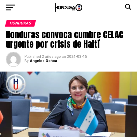
HONDURAS
Honduras convoca cumbre CELAC
urgente por crisis de Haití
Published
2 años ago
on
2024-03-15
By
Angeles Ochoa