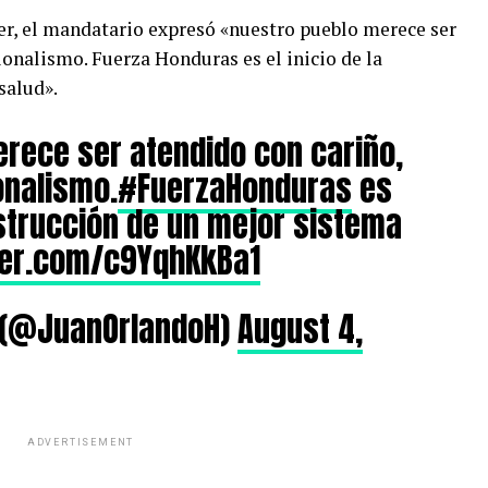
ter, el mandatario expresó «nuestro pueblo merece ser
ionalismo. Fuerza Honduras es el inicio de la
salud».
rece ser atendido con cariño,
onalismo.
#FuerzaHonduras
es
nstrucción de un mejor sistema
tter.com/c9YqhKkBa1
. (@JuanOrlandoH)
August 4,
ADVERTISEMENT