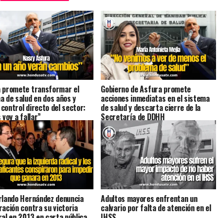
 promete transformar el
Gobierno de Asfura promete
a de salud en dos años y
acciones inmediatas en el sistema
control directo del sector:
de salud y descarta cierre de la
 voy a fallar”
Secretaría de DDHH
rlando Hernández denuncia
Adultos mayores enfrentan un
ración contra su victoria
calvario por falta de atención en el
ral en 2013 en carta pública
IHSS