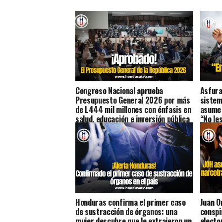
Congreso Nacional aprueba
Asfura
Presupuesto General 2026 por más
sistem
de L444 mil millones con énfasis en
asume 
salud, educación e inversión pública
“No les
Honduras confirma el primer caso
Juan O
de sustracción de órganos: una
conspi
mujer descubre que le extrajeron un
electo