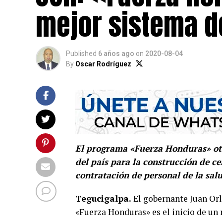
mejor sistema d
Published
6 años ago
on
2020-08-04
By
Oscar Rodríguez
El programa «Fuerza Honduras» oto
del país para la construcción de c
contratación de personal de la sal
Tegucigalpa.
El gobernante Juan Orl
«Fuerza Honduras» es el inicio de un 