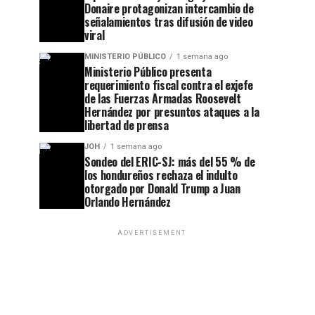
Donaire protagonizan intercambio de
señalamientos tras difusión de video
viral
MINISTERIO PÚBLICO
1 semana ago
Ministerio Público presenta
requerimiento fiscal contra el exjefe
de las Fuerzas Armadas Roosevelt
Hernández por presuntos ataques a la
libertad de prensa
JOH
1 semana ago
Sondeo del ERIC-SJ: más del 55 % de
los hondureños rechaza el indulto
otorgado por Donald Trump a Juan
Orlando Hernández
ADVERTISEMENT