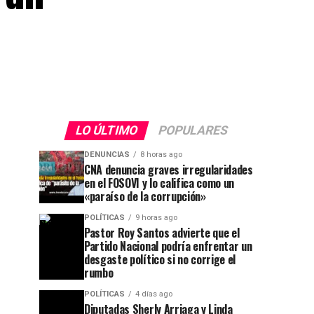
LO ÚLTIMO
POPULARES
DENUNCIAS
8 horas ago
CNA denuncia graves irregularidades
en el FOSOVI y lo califica como un
«paraíso de la corrupción»
POLÍTICAS
9 horas ago
Pastor Roy Santos advierte que el
Partido Nacional podría enfrentar un
desgaste político si no corrige el
rumbo
POLÍTICAS
4 días ago
Diputadas Sherly Arriaga y Linda