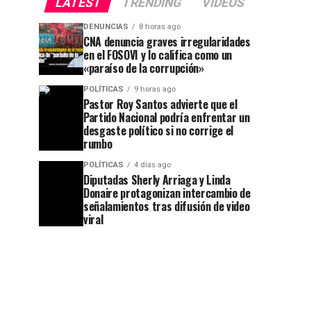
LATEST
TRENDING
VIDEOS
DENUNCIAS
8 horas ago
CNA denuncia graves irregularidades
en el FOSOVI y lo califica como un
«paraíso de la corrupción»
POLÍTICAS
9 horas ago
Pastor Roy Santos advierte que el
Partido Nacional podría enfrentar un
desgaste político si no corrige el
rumbo
POLÍTICAS
4 días ago
Diputadas Sherly Arriaga y Linda
Donaire protagonizan intercambio de
señalamientos tras difusión de video
viral