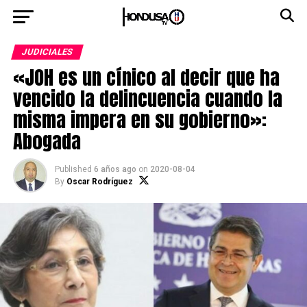
JUDICIALES
«JOH es un cínico al decir que ha
vencido la delincuencia cuando la
misma impera en su gobierno»:
Abogada
Published
6 años ago
on
2020-08-04
By
Oscar Rodríguez