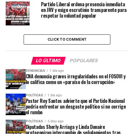
Partido Liberal ordena presencia inmediata
en JRV y exige escrutinio transparente para
respetar la voluntad popular
CLICK TO COMMENT
LO ÚLTIMO
POPULARES
DENUNCIAS
1 día ago
CNA denuncia graves irregularidades en el FOSOVI y
lo califica como un «paraíso de la corrupción»
POLÍTICAS
1 día ago
Pastor Roy Santos advierte que el Partido Nacional
podría enfrentar un desgaste político si no corrige
el rumbo
POLÍTICAS
5 días ago
Diputadas Sherly Arriaga y Linda Donaire
protagonizan intercambio de señalamientos tras