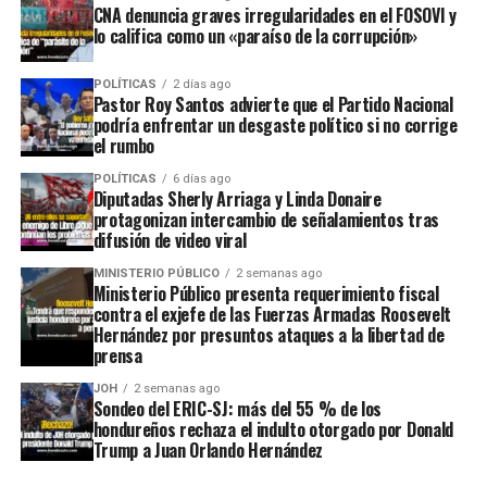
CNA denuncia graves irregularidades en el FOSOVI y
lo califica como un «paraíso de la corrupción»
POLÍTICAS
2 días ago
Pastor Roy Santos advierte que el Partido Nacional
podría enfrentar un desgaste político si no corrige
el rumbo
POLÍTICAS
6 días ago
Diputadas Sherly Arriaga y Linda Donaire
protagonizan intercambio de señalamientos tras
difusión de video viral
MINISTERIO PÚBLICO
2 semanas ago
Ministerio Público presenta requerimiento fiscal
contra el exjefe de las Fuerzas Armadas Roosevelt
Hernández por presuntos ataques a la libertad de
prensa
JOH
2 semanas ago
Sondeo del ERIC-SJ: más del 55 % de los
hondureños rechaza el indulto otorgado por Donald
Trump a Juan Orlando Hernández