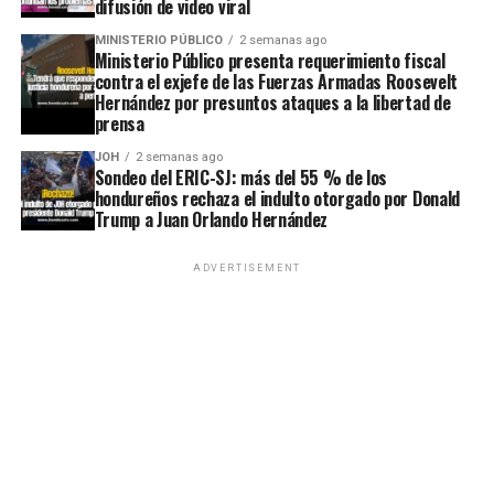
difusión de video viral
MINISTERIO PÚBLICO
2 semanas ago
Ministerio Público presenta requerimiento fiscal
contra el exjefe de las Fuerzas Armadas Roosevelt
Hernández por presuntos ataques a la libertad de
prensa
JOH
2 semanas ago
Sondeo del ERIC-SJ: más del 55 % de los
hondureños rechaza el indulto otorgado por Donald
Trump a Juan Orlando Hernández
ADVERTISEMENT