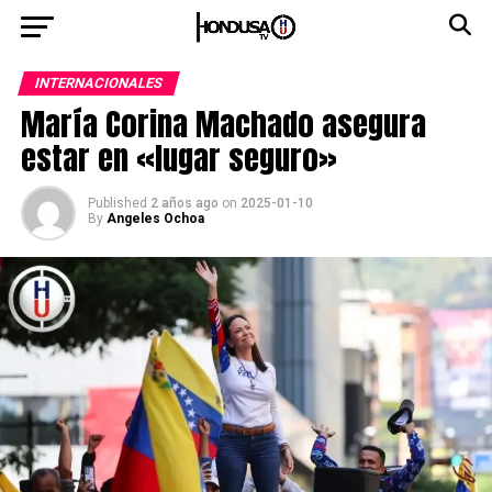
INTERNACIONALES
María Corina Machado asegura
estar en «lugar seguro»
Published
2 años ago
on
2025-01-10
By
Angeles Ochoa