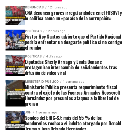
DENUNCIAS
12 horas ago
CNA denuncia graves irregularidades en el FOSOVI y
lo califica como un «paraíso de la corrupción»
POLÍTICAS
12 horas ago
Pastor Roy Santos advierte que el Partido Nacional
podría enfrentar un desgaste político si no corrige
el rumbo
POLÍTICAS
4 días ago
Diputadas Sherly Arriaga y Linda Donaire
protagonizan intercambio de señalamientos tras
difusión de video viral
MINISTERIO PÚBLICO
1 semana ago
Ministerio Público presenta requerimiento fiscal
contra el exjefe de las Fuerzas Armadas Roosevelt
Hernández por presuntos ataques a la libertad de
prensa
JOH
1 semana ago
Sondeo del ERIC-SJ: más del 55 % de los
hondureños rechaza el indulto otorgado por Donald
Trump a Juan Orlando Hernández