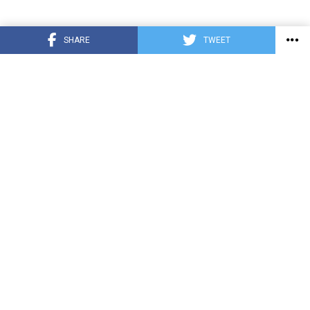
SHARE
TWEET
COVID-19
HONDURAS
INTERNACIONALES
DEPORTE
ENTRETENIMIENTO
TECNOLOGÍA