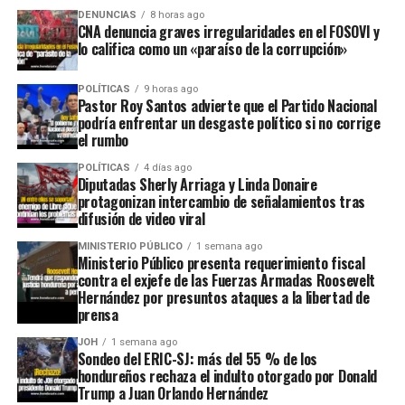
DENUNCIAS
8 horas ago
CNA denuncia graves irregularidades en el FOSOVI y
lo califica como un «paraíso de la corrupción»
POLÍTICAS
9 horas ago
Pastor Roy Santos advierte que el Partido Nacional
podría enfrentar un desgaste político si no corrige
el rumbo
POLÍTICAS
4 días ago
Diputadas Sherly Arriaga y Linda Donaire
protagonizan intercambio de señalamientos tras
difusión de video viral
MINISTERIO PÚBLICO
1 semana ago
Ministerio Público presenta requerimiento fiscal
contra el exjefe de las Fuerzas Armadas Roosevelt
Hernández por presuntos ataques a la libertad de
prensa
JOH
1 semana ago
Sondeo del ERIC-SJ: más del 55 % de los
hondureños rechaza el indulto otorgado por Donald
Trump a Juan Orlando Hernández