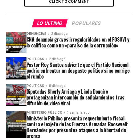
CLICK TO COMMENT
LO ÚLTIMO
POPULARES
DENUNCIAS
2 días ago
CNA denuncia graves irregularidades en el FOSOVI y
lo califica como un «paraíso de la corrupción»
POLÍTICAS
2 días ago
Pastor Roy Santos advierte que el Partido Nacional
podría enfrentar un desgaste político si no corrige
el rumbo
POLÍTICAS
5 días ago
Diputadas Sherly Arriaga y Linda Donaire
protagonizan intercambio de señalamientos tras
difusión de video viral
MINISTERIO PÚBLICO
1 semana ago
Ministerio Público presenta requerimiento fiscal
contra el exjefe de las Fuerzas Armadas Roosevelt
Hernández por presuntos ataques a la libertad de
prensa