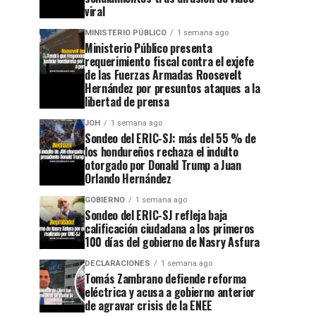
viral
MINISTERIO PÚBLICO
1 semana ago
Ministerio Público presenta
requerimiento fiscal contra el exjefe
de las Fuerzas Armadas Roosevelt
Hernández por presuntos ataques a la
libertad de prensa
JOH
1 semana ago
Sondeo del ERIC-SJ: más del 55 % de
los hondureños rechaza el indulto
otorgado por Donald Trump a Juan
Orlando Hernández
GOBIERNO
1 semana ago
Sondeo del ERIC-SJ refleja baja
calificación ciudadana a los primeros
100 días del gobierno de Nasry Asfura
DECLARACIONES
1 semana ago
Tomás Zambrano defiende reforma
eléctrica y acusa a gobierno anterior
de agravar crisis de la ENEE