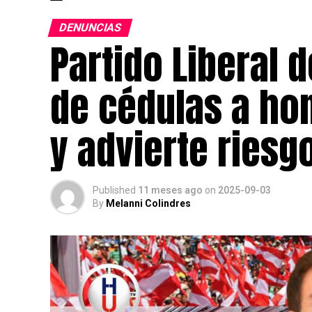
DENUNCIAS
Partido Liberal 
de cédulas a ho
y advierte riesg
Published
11 meses ago
on
2025-09-03
By
Melanni Colindres