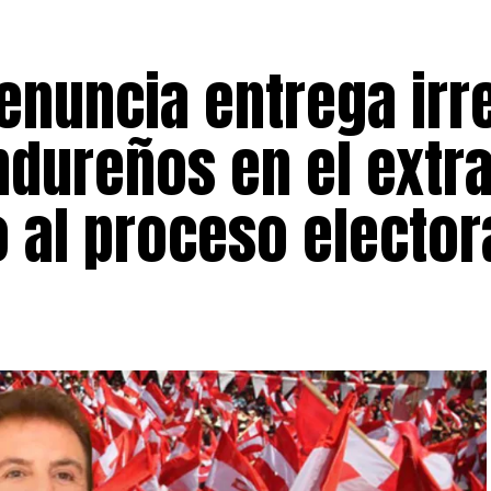
denuncia entrega irr
ndureños en el extr
o al proceso elector