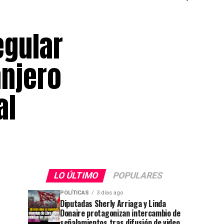
egular
anjero
al
LO ÚLTIMO
POPULARES
POLÍTICAS
3 días ago
Diputadas Sherly Arriaga y Linda
Donaire protagonizan intercambio de
señalamientos tras difusión de video