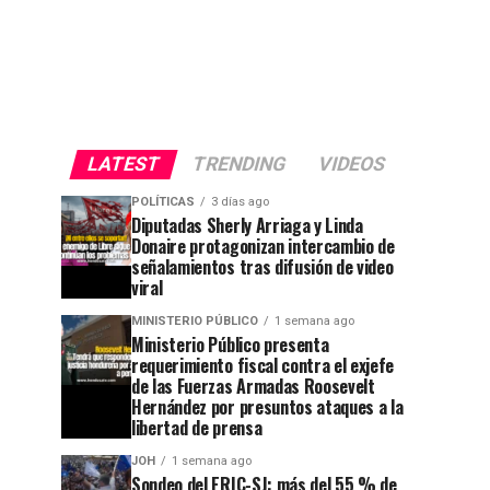
LATEST
TRENDING
VIDEOS
POLÍTICAS
3 días ago
Diputadas Sherly Arriaga y Linda
Donaire protagonizan intercambio de
señalamientos tras difusión de video
viral
MINISTERIO PÚBLICO
1 semana ago
Ministerio Público presenta
requerimiento fiscal contra el exjefe
de las Fuerzas Armadas Roosevelt
Hernández por presuntos ataques a la
libertad de prensa
JOH
1 semana ago
Sondeo del ERIC-SJ: más del 55 % de