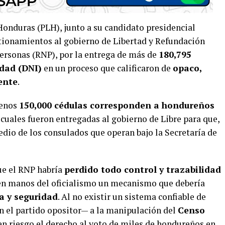
 Honduras (PLH), junto a su candidato presidencial
stionamientos al gobierno de Libertad y Refundación
 Personas (RNP), por la entrega de más de
180,795
dad (DNI)
en un proceso que calificaron de
opaco,
ente
.
menos
150,000 cédulas corresponden a hondureños
s cuales fueron entregadas al gobierno de Libre para que,
dio de los consulados que operan bajo la Secretaría de
ue el RNP habría
perdido todo control y trazabilidad
 en manos del oficialismo un mecanismo que debería
a y seguridad
. Al no existir un sistema confiable de
n el partido opositor— a la manipulación del
Censo
 en riesgo el derecho al voto de miles de hondureños en