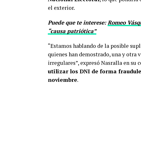
el exterior.
Puede que te interese:
Romeo Vásqu
“causa patriótica”
“Estamos hablando de la posible sup
quienes han demostrado, una y otra ve
irregulares”, expresó Nasralla en su
utilizar los DNI de forma fraudul
noviembre
.