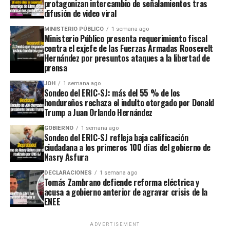
protagonizan intercambio de señalamientos tras
difusión de video viral
MINISTERIO PÚBLICO
1 semana ago
Ministerio Público presenta requerimiento fiscal
contra el exjefe de las Fuerzas Armadas Roosevelt
Hernández por presuntos ataques a la libertad de
prensa
JOH
1 semana ago
Sondeo del ERIC-SJ: más del 55 % de los
hondureños rechaza el indulto otorgado por Donald
Trump a Juan Orlando Hernández
GOBIERNO
1 semana ago
Sondeo del ERIC-SJ refleja baja calificación
ciudadana a los primeros 100 días del gobierno de
Nasry Asfura
DECLARACIONES
1 semana ago
Tomás Zambrano defiende reforma eléctrica y
acusa a gobierno anterior de agravar crisis de la
ENEE
ADVERTISEMENT