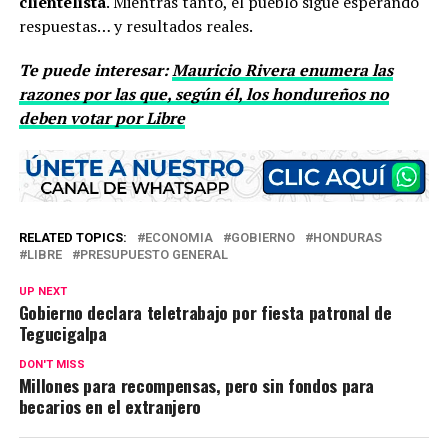
clientelista
. Mientras tanto, el pueblo sigue esperando
respuestas… y resultados reales.
Te puede interesar:
Mauricio Rivera enumera las
razones por las que, según él, los hondureños no
deben votar por Libre
RELATED TOPICS:
ECONOMIA
GOBIERNO
HONDURAS
LIBRE
PRESUPUESTO GENERAL
UP NEXT
Gobierno declara teletrabajo por fiesta patronal de
Tegucigalpa
DON'T MISS
Millones para recompensas, pero sin fondos para
becarios en el extranjero