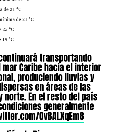
a de 21 °C
mínima de 21 °C
e 25 °C
 19 °C
e continuará transportando
mar Caribe hacia el interior
ional, produciendo lluvias y
dispersas en áreas de las
y norte. En el resto del país
 condiciones generalmente
twitter.com/OvBALXqEm8