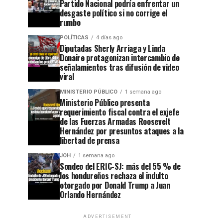
Partido Nacional podría enfrentar un
desgaste político si no corrige el
rumbo
POLÍTICAS
4 días ago
Diputadas Sherly Arriaga y Linda
Donaire protagonizan intercambio de
señalamientos tras difusión de video
viral
MINISTERIO PÚBLICO
1 semana ago
Ministerio Público presenta
requerimiento fiscal contra el exjefe
de las Fuerzas Armadas Roosevelt
Hernández por presuntos ataques a la
libertad de prensa
JOH
1 semana ago
Sondeo del ERIC-SJ: más del 55 % de
los hondureños rechaza el indulto
otorgado por Donald Trump a Juan
Orlando Hernández
ADVERTISEMENT