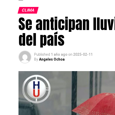
CLIMA
Se anticipan lluv
del país
Published
1 año ago
on
2025-02-11
By
Angeles Ochoa