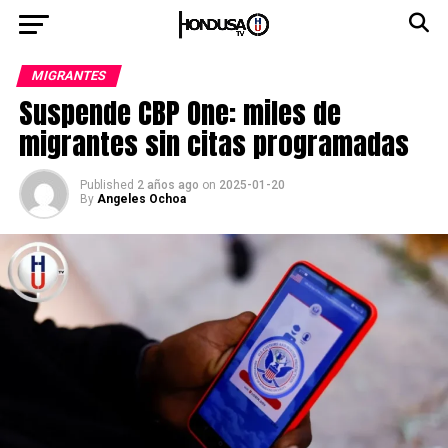
MIGRANTES
Suspende CBP One: miles de
migrantes sin citas programadas
Published
2 años ago
on
2025-01-20
By
Angeles Ochoa