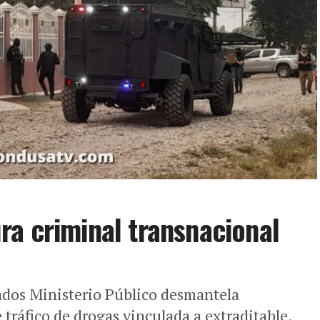
a criminal transnacional
ados Ministerio Público desmantela
 tráfico de drogas vinculada a extraditable.