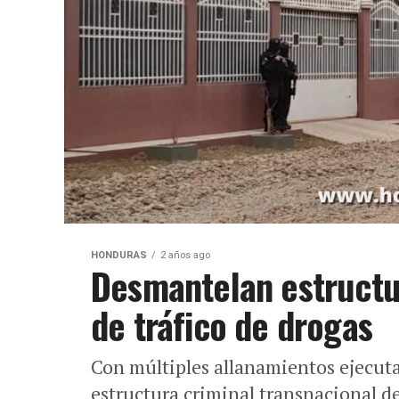
HONDURAS
2 años ago
Desmantelan estructur
de tráfico de drogas
Con múltiples allanamientos ejecut
estructura criminal transnacional de