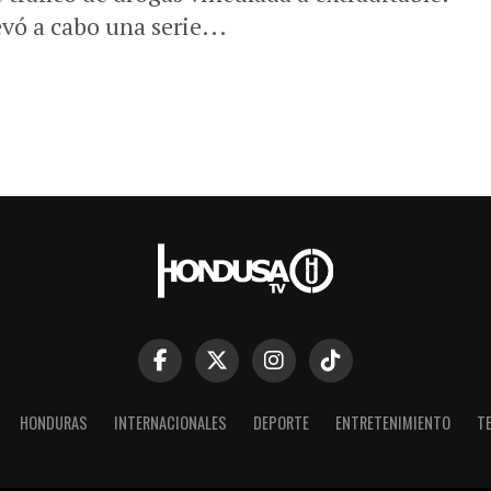
evó a cabo una serie...
HONDURAS
INTERNACIONALES
DEPORTE
ENTRETENIMIENTO
T