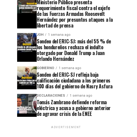
Ministerio Público presenta
requerimiento fiscal contra el exjefe
de las Fuerzas Armadas Roosevelt
Hernández por presuntos ataques a la
libertad de prensa
JOH
1 semana ago
Sondeo del ERIC-SJ: más del 55 % de
los hondureños rechaza el indulto
otorgado por Donald Trump a Juan
Orlando Hernández
GOBIERNO
1 semana ago
Sondeo del ERIC-SJ refleja baja
calificación ciudadana a los primeros
100 días del gobierno de Nasry Asfura
DECLARACIONES
1 semana ago
Tomás Zambrano defiende reforma
eléctrica y acusa a gobierno anterior
de agravar crisis de la ENEE
ADVERTISEMENT