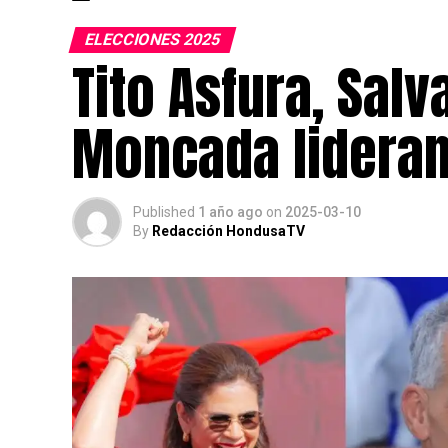
ELECCIONES 2025
Tito Asfura, Salv
Moncada lideran
Published
1 año ago
on
2025-03-10
By
Redacción HondusaTV