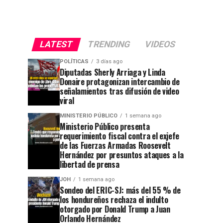
LATEST
TRENDING
VIDEOS
POLÍTICAS
3 días ago
Diputadas Sherly Arriaga y Linda
Donaire protagonizan intercambio de
señalamientos tras difusión de video
viral
MINISTERIO PÚBLICO
1 semana ago
Ministerio Público presenta
requerimiento fiscal contra el exjefe
de las Fuerzas Armadas Roosevelt
Hernández por presuntos ataques a la
libertad de prensa
JOH
1 semana ago
Sondeo del ERIC-SJ: más del 55 % de
los hondureños rechaza el indulto
otorgado por Donald Trump a Juan
Orlando Hernández