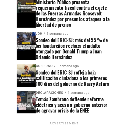
Ministerio Público presenta
requerimiento fiscal contra el exjefe
de las Fuerzas Armadas Roosevelt
Hernández por presuntos ataques a la
libertad de prensa
JOH
1 semana ago
Sondeo del ERIC-SJ: más del 55 % de
los hondureños rechaza el indulto
otorgado por Donald Trump a Juan
Orlando Hernández
GOBIERNO
1 semana ago
Sondeo del ERIC-SJ refleja baja
calificación ciudadana a los primeros
100 días del gobierno de Nasry Asfura
DECLARACIONES
1 semana ago
Tomás Zambrano defiende reforma
eléctrica y acusa a gobierno anterior
de agravar crisis de la ENEE
ADVERTISEMENT