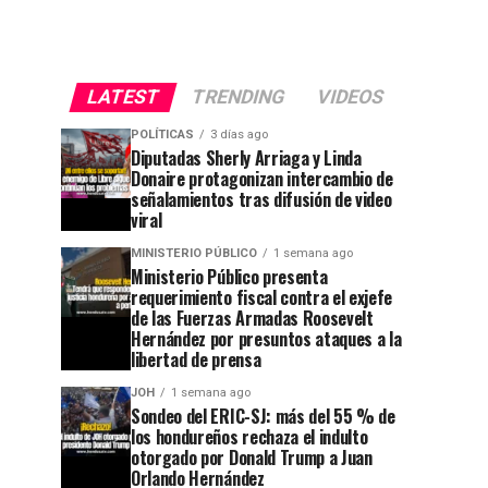
LATEST
TRENDING
VIDEOS
POLÍTICAS
3 días ago
Diputadas Sherly Arriaga y Linda
Donaire protagonizan intercambio de
señalamientos tras difusión de video
viral
MINISTERIO PÚBLICO
1 semana ago
Ministerio Público presenta
requerimiento fiscal contra el exjefe
de las Fuerzas Armadas Roosevelt
Hernández por presuntos ataques a la
libertad de prensa
JOH
1 semana ago
Sondeo del ERIC-SJ: más del 55 % de
los hondureños rechaza el indulto
otorgado por Donald Trump a Juan
Orlando Hernández