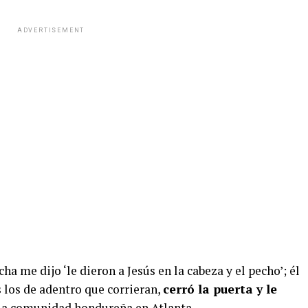
ADVERTISEMENT
 me dijo ‘le dieron a Jesús en la cabeza y el pecho’; él
s los de adentro que corrieran,
cerró la puerta y le
e la comunidad hondureña en Atlanta.