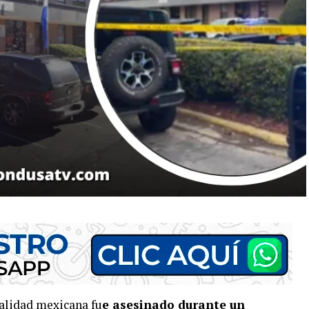
alidad mexicana fu
e asesinado durante un