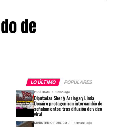
ado de
LO ÚLTIMO
POPULARES
POLÍTICAS
3 días ago
Diputadas Sherly Arriaga y Linda
Donaire protagonizan intercambio de
señalamientos tras difusión de video
viral
MINISTERIO PÚBLICO
1 semana ago