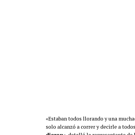
«Estaban todos llorando y una muchacha
solo alcanzó a correr y decirle a todo
dieron
«, detalló la representante d