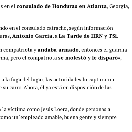
es en el
consulado de Honduras en Atlanta
, Georgia,
ando en el consulado catracho, según información
duras,
Antonio García
, a
La Tarde de HRN y TSi
.
un compatriota y
andaba armado,
entonces el guardia
arma, pero el compatriota
se molestó y le disparó
«,
 la fuga del lugar, las autoridades lo capturaron
 su carro. Ahora, él ya está en disposición de las
a la víctima como Jesús Loera, donde personas a
 como un ‘empleado amable, buena gente y siempre