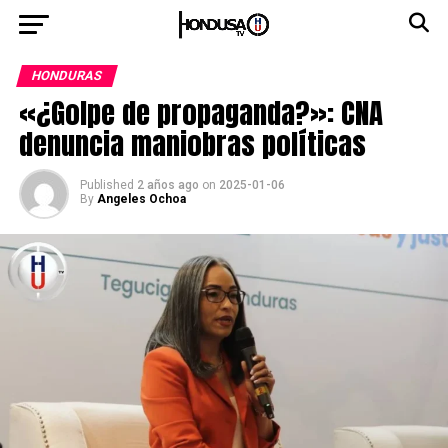
HONDURAS
«¿Golpe de propaganda?»: CNA
denuncia maniobras políticas
Published
2 años ago
on
2025-01-06
By
Angeles Ochoa