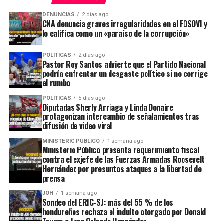
DENUNCIAS
2 días ago
CNA denuncia graves irregularidades en el FOSOVI y
lo califica como un «paraíso de la corrupción»
POLÍTICAS
2 días ago
Pastor Roy Santos advierte que el Partido Nacional
podría enfrentar un desgaste político si no corrige
el rumbo
POLÍTICAS
5 días ago
Diputadas Sherly Arriaga y Linda Donaire
protagonizan intercambio de señalamientos tras
difusión de video viral
MINISTERIO PÚBLICO
1 semana ago
Ministerio Público presenta requerimiento fiscal
contra el exjefe de las Fuerzas Armadas Roosevelt
Hernández por presuntos ataques a la libertad de
prensa
JOH
1 semana ago
Sondeo del ERIC-SJ: más del 55 % de los
hondureños rechaza el indulto otorgado por Donald
Trump a Juan Orlando Hernández