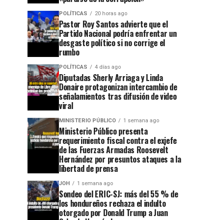
POLÍTICAS
20 horas ago
Pastor Roy Santos advierte que el
Partido Nacional podría enfrentar un
desgaste político si no corrige el
rumbo
POLÍTICAS
4 días ago
Diputadas Sherly Arriaga y Linda
Donaire protagonizan intercambio de
señalamientos tras difusión de video
viral
MINISTERIO PÚBLICO
1 semana ago
Ministerio Público presenta
requerimiento fiscal contra el exjefe
de las Fuerzas Armadas Roosevelt
Hernández por presuntos ataques a la
libertad de prensa
JOH
1 semana ago
Sondeo del ERIC-SJ: más del 55 % de
los hondureños rechaza el indulto
otorgado por Donald Trump a Juan