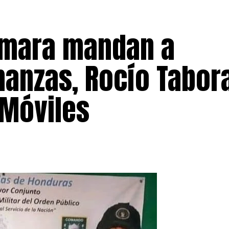
Támara mandan a
nanzas, Rocío Tabor
 Móviles