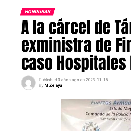
HONDURAS
A la cárcel de 
exministra de Fi
caso Hospitales
Published
3 años ago
on
2023-11-15
By
M Zelaya