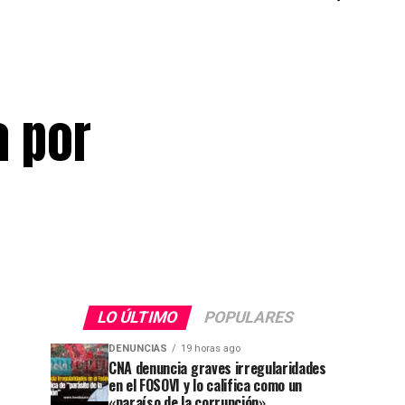
a por
LO ÚLTIMO
POPULARES
DENUNCIAS
19 horas ago
CNA denuncia graves irregularidades
en el FOSOVI y lo califica como un
«paraíso de la corrupción»