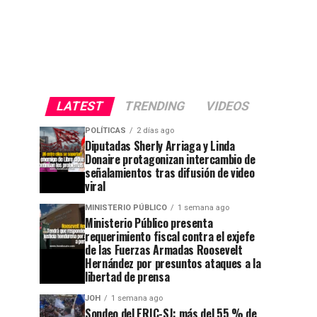
LATEST
TRENDING
VIDEOS
POLÍTICAS
2 días ago
Diputadas Sherly Arriaga y Linda
Donaire protagonizan intercambio de
señalamientos tras difusión de video
viral
MINISTERIO PÚBLICO
1 semana ago
Ministerio Público presenta
requerimiento fiscal contra el exjefe
de las Fuerzas Armadas Roosevelt
Hernández por presuntos ataques a la
libertad de prensa
JOH
1 semana ago
Sondeo del ERIC-SJ: más del 55 % de