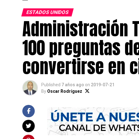
ESTADOS UNIDOS
Administración 
100 preguntas d
convertirse en 
Published
7 años ago
on
2019-07-21
By
Oscar Rodríguez