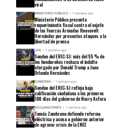
viral
MINISTERIO PÚBLICO
1 semana ago
Ministerio Público presenta
requerimiento fiscal contra el exjefe
de las Fuerzas Armadas Roosevelt
Hernández por presuntos ataques a la
libertad de prensa
JOH
1 semana ago
Sondeo del ERIC-SJ: más del 55 % de
los hondureños rechaza el indulto
otorgado por Donald Trump a Juan
Orlando Hernández
GOBIERNO
1 semana ago
Sondeo del ERIC-SJ refleja baja
calificación ciudadana a los primeros
100 días del gobierno de Nasry Asfura
DECLARACIONES
1 semana ago
Tomás Zambrano defiende reforma
eléctrica y acusa a gobierno anterior
de agravar crisis de la ENEE