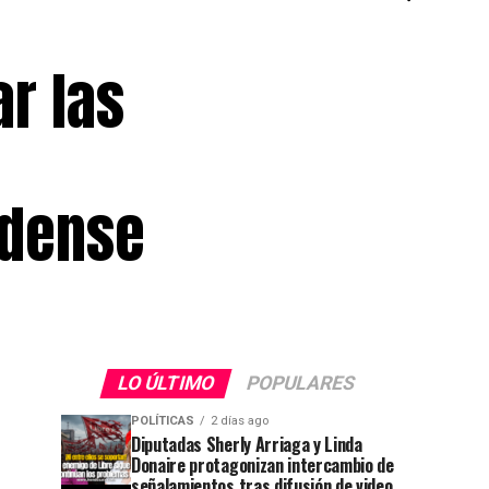
r las
idense
LO ÚLTIMO
POPULARES
POLÍTICAS
2 días ago
Diputadas Sherly Arriaga y Linda
Donaire protagonizan intercambio de
señalamientos tras difusión de video