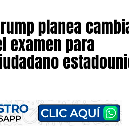
Trump planea cambia
el examen para
ciudadano estadoun