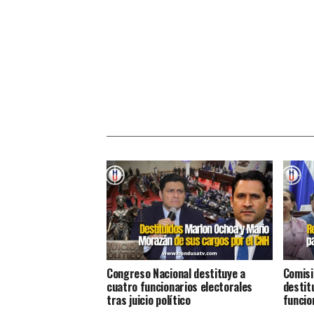
Congreso Nacional destituye a
Comisió
cuatro funcionarios electorales
destit
tras juicio político
funcio