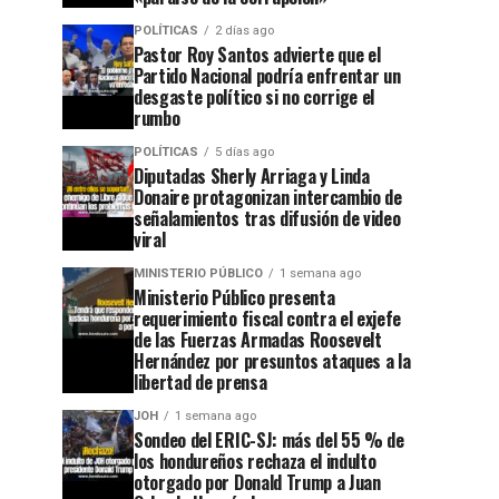
POLÍTICAS
2 días ago
Pastor Roy Santos advierte que el
Partido Nacional podría enfrentar un
desgaste político si no corrige el
rumbo
POLÍTICAS
5 días ago
Diputadas Sherly Arriaga y Linda
Donaire protagonizan intercambio de
señalamientos tras difusión de video
viral
MINISTERIO PÚBLICO
1 semana ago
Ministerio Público presenta
requerimiento fiscal contra el exjefe
de las Fuerzas Armadas Roosevelt
Hernández por presuntos ataques a la
libertad de prensa
JOH
1 semana ago
Sondeo del ERIC-SJ: más del 55 % de
los hondureños rechaza el indulto
otorgado por Donald Trump a Juan