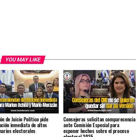
YOU MAY LIKE
n de Juicio Político pide
Consejeras solicitan comparecencia
ución inmediata de altos
ante Comisión Especial para
narios electorales
exponer hechos sobre el proceso
electoral 2025