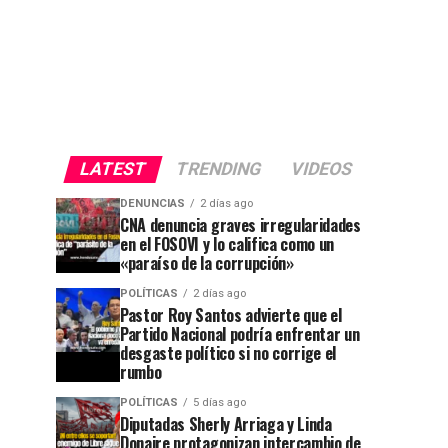
LATEST
TRENDING
VIDEOS
DENUNCIAS
2 días ago
CNA denuncia graves irregularidades
en el FOSOVI y lo califica como un
«paraíso de la corrupción»
POLÍTICAS
2 días ago
Pastor Roy Santos advierte que el
Partido Nacional podría enfrentar un
desgaste político si no corrige el
rumbo
POLÍTICAS
5 días ago
Diputadas Sherly Arriaga y Linda
Donaire protagonizan intercambio de