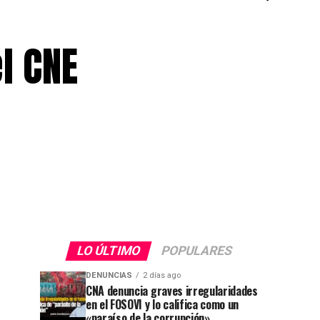
l CNE
LO ÚLTIMO
POPULARES
DENUNCIAS
2 días ago
CNA denuncia graves irregularidades
en el FOSOVI y lo califica como un
«paraíso de la corrupción»