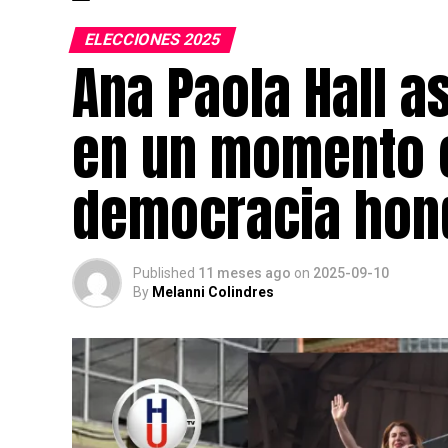
ELECCIONES 2025
Ana Paola Hall a
en un momento c
democracia hon
Published
11 meses ago
on
2025-09-10
By
Melanni Colindres