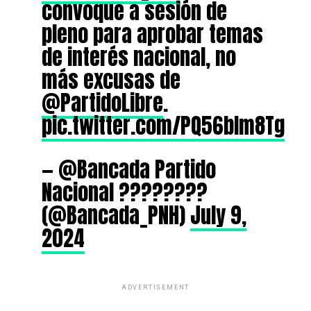
convoque a sesión de
pleno para aprobar temas
de interés nacional, no
más excusas de
@PartidoLibre
.
pic.twitter.com/PQ56blm8Tg
— @Bancada Partido
Nacional ????????
(@Bancada_PNH)
July 9,
2024
ADVERTISEMENT