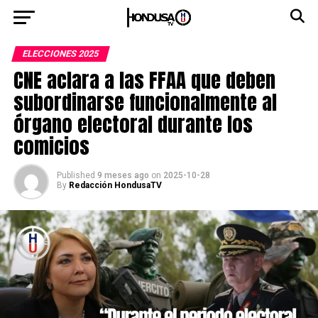
ELECCIONES 2025
CNE aclara a las FFAA que deben
subordinarse funcionalmente al
órgano electoral durante los
comicios
Published
9 meses ago
on
2025-10-28
By
Redacción HondusaTV