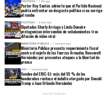
POLÍTICAS
1 día ago
Pastor Roy Santos advierte que el Partido Nacional
podría enfrentar un desgaste político si no corrige
el rumbo
POLÍTICAS
5 días ago
Diputadas Sherly Arriaga y Linda Donaire
protagonizan intercambio de señalamientos tras
difusión de video viral
MINISTERIO PÚBLICO
1 semana ago
Ministerio Público presenta requerimiento fiscal
contra el exjefe de las Fuerzas Armadas Roosevelt
Hernández por presuntos ataques a la libertad de
prensa
JOH
1 semana ago
Sondeo del ERIC-SJ: más del 55 % de los
hondureños rechaza el indulto otorgado por Donald
Trump a Juan Orlando Hernández
ADVERTISEMENT