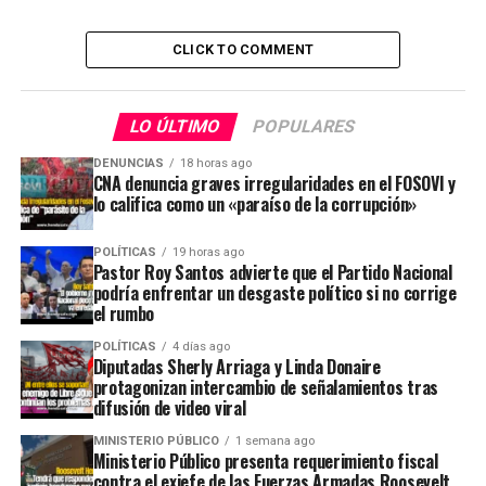
CLICK TO COMMENT
LO ÚLTIMO
POPULARES
DENUNCIAS
18 horas ago
CNA denuncia graves irregularidades en el FOSOVI y
lo califica como un «paraíso de la corrupción»
POLÍTICAS
19 horas ago
Pastor Roy Santos advierte que el Partido Nacional
podría enfrentar un desgaste político si no corrige
el rumbo
POLÍTICAS
4 días ago
Diputadas Sherly Arriaga y Linda Donaire
protagonizan intercambio de señalamientos tras
difusión de video viral
MINISTERIO PÚBLICO
1 semana ago
Ministerio Público presenta requerimiento fiscal
contra el exjefe de las Fuerzas Armadas Roosevelt