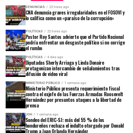
DENUNCIAS
22 horas ago
CNA denuncia graves irregularidades en el FOSOVI y
lo califica como un «paraíso de la corrupción»
POLÍTICAS
22 horas ago
Pastor Roy Santos advierte que el Partido Nacional
podría enfrentar un desgaste político si no corrige
el rumbo
POLÍTICAS
4 días ago
Diputadas Sherly Arriaga y Linda Donaire
protagonizan intercambio de señalamientos tras
difusión de video viral
MINISTERIO PÚBLICO
1 semana ago
Ministerio Público presenta requerimiento fiscal
contra el exjefe de las Fuerzas Armadas Roosevelt
Hernández por presuntos ataques a la libertad de
prensa
JOH
1 semana ago
Sondeo del ERIC-SJ: más del 55 % de los
hondureños rechaza el indulto otorgado por Donald
Trump a Juan Orlando Hernández