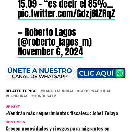
15.09 – “es decir el 85%…
pic.twitter.com/Gdzj8lZRqZ
— Roberto Lagos
(@roberto_lagos_m)
November 6, 2024
RELATED TOPICS:
BANCO MUNDIAL
GOBERNABILIDAD
HONDURAS
HONDUSATV
UP NEXT
«Vendrán más requerimientos fiscales»: Johel Zelaya
DON'T MISS
Crecen necesidades y riesgos para migrantes en