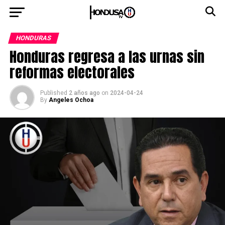
HONDURAS
Honduras regresa a las urnas sin
reformas electorales
Published
2 años ago
on
2024-04-24
By
Angeles Ochoa