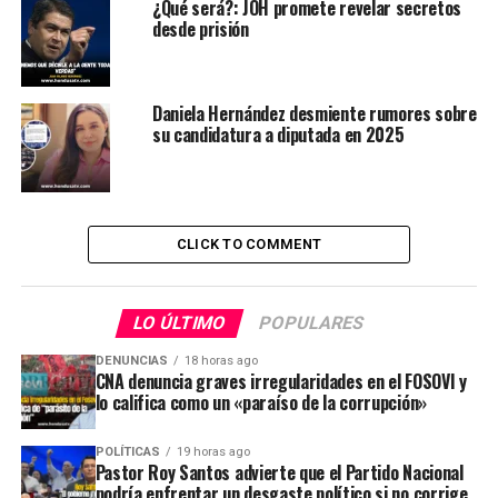
¿Qué será?: JOH promete revelar secretos
desde prisión
Daniela Hernández desmiente rumores sobre
su candidatura a diputada en 2025
CLICK TO COMMENT
LO ÚLTIMO
POPULARES
DENUNCIAS
18 horas ago
CNA denuncia graves irregularidades en el FOSOVI y
lo califica como un «paraíso de la corrupción»
POLÍTICAS
19 horas ago
Pastor Roy Santos advierte que el Partido Nacional
podría enfrentar un desgaste político si no corrige