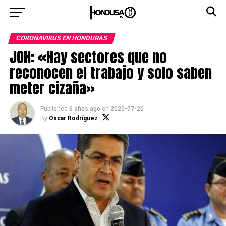
CORONAVIRUS EN HONDURAS
JOH: «Hay sectores que no
reconocen el trabajo y solo saben
meter cizaña»
Published
6 años ago
on
2020-07-20
By
Oscar Rodríguez