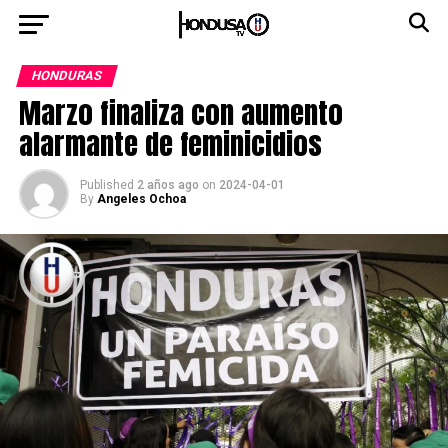
HONDURAS
Marzo finaliza con aumento
alarmante de feminicidios
Published
2 años ago
on
2024-04-01
By
Angeles Ochoa