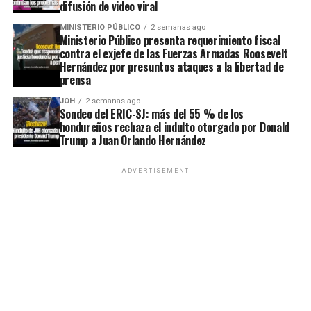
difusión de video viral
MINISTERIO PÚBLICO
2 semanas ago
Ministerio Público presenta requerimiento fiscal
contra el exjefe de las Fuerzas Armadas Roosevelt
Hernández por presuntos ataques a la libertad de
prensa
JOH
2 semanas ago
Sondeo del ERIC-SJ: más del 55 % de los
hondureños rechaza el indulto otorgado por Donald
Trump a Juan Orlando Hernández
ADVERTISEMENT