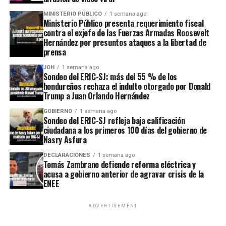
MINISTERIO PÚBLICO
1 semana ago
Ministerio Público presenta requerimiento fiscal
contra el exjefe de las Fuerzas Armadas Roosevelt
Hernández por presuntos ataques a la libertad de
prensa
JOH
1 semana ago
Sondeo del ERIC-SJ: más del 55 % de los
hondureños rechaza el indulto otorgado por Donald
Trump a Juan Orlando Hernández
GOBIERNO
1 semana ago
Sondeo del ERIC-SJ refleja baja calificación
ciudadana a los primeros 100 días del gobierno de
Nasry Asfura
DECLARACIONES
1 semana ago
Tomás Zambrano defiende reforma eléctrica y
acusa a gobierno anterior de agravar crisis de la
ENEE
ADVERTISEMENT