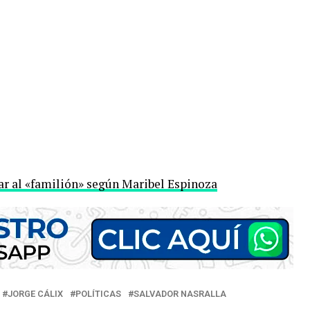
car al «familión» según Maribel Espinoza
JORGE CÁLIX
POLÍTICAS
SALVADOR NASRALLA