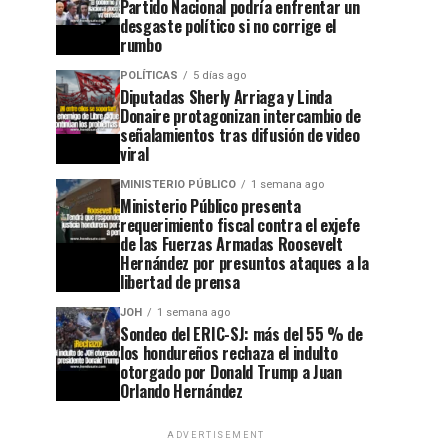
Partido Nacional podría enfrentar un
desgaste político si no corrige el
rumbo
POLÍTICAS
5 días ago
Diputadas Sherly Arriaga y Linda
Donaire protagonizan intercambio de
señalamientos tras difusión de video
viral
MINISTERIO PÚBLICO
1 semana ago
Ministerio Público presenta
requerimiento fiscal contra el exjefe
de las Fuerzas Armadas Roosevelt
Hernández por presuntos ataques a la
libertad de prensa
JOH
1 semana ago
Sondeo del ERIC-SJ: más del 55 % de
los hondureños rechaza el indulto
otorgado por Donald Trump a Juan
Orlando Hernández
ADVERTISEMENT