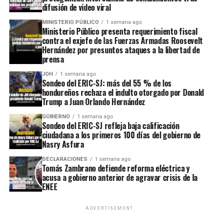
difusión de video viral
MINISTERIO PÚBLICO
1 semana ago
Ministerio Público presenta requerimiento fiscal
contra el exjefe de las Fuerzas Armadas Roosevelt
Hernández por presuntos ataques a la libertad de
prensa
JOH
1 semana ago
Sondeo del ERIC-SJ: más del 55 % de los
hondureños rechaza el indulto otorgado por Donald
Trump a Juan Orlando Hernández
GOBIERNO
1 semana ago
Sondeo del ERIC-SJ refleja baja calificación
ciudadana a los primeros 100 días del gobierno de
Nasry Asfura
DECLARACIONES
1 semana ago
Tomás Zambrano defiende reforma eléctrica y
acusa a gobierno anterior de agravar crisis de la
ENEE
ADVERTISEMENT