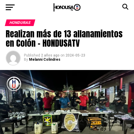
HONDURAS
Realizan más de 13 allanamientos
en Colón – HONDUSATV
Published
2 años ago
on
2024-05-23
By
Melanni Colindres