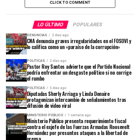
CLICK TO COMMENT
LO ÚLTIMO
POPULARES
DENUNCIAS
2 días ago
CNA denuncia graves irregularidades en el FOSOVI y
lo califica como un «paraíso de la corrupción»
POLÍTICAS
2 días ago
Pastor Roy Santos advierte que el Partido Nacional
podría enfrentar un desgaste político si no corrige
el rumbo
POLÍTICAS
5 días ago
Diputadas Sherly Arriaga y Linda Donaire
protagonizan intercambio de señalamientos tras
difusión de video viral
MINISTERIO PÚBLICO
1 semana ago
Ministerio Público presenta requerimiento fiscal
contra el exjefe de las Fuerzas Armadas Roosevelt
Hernández por presuntos ataques a la libertad de
prensa