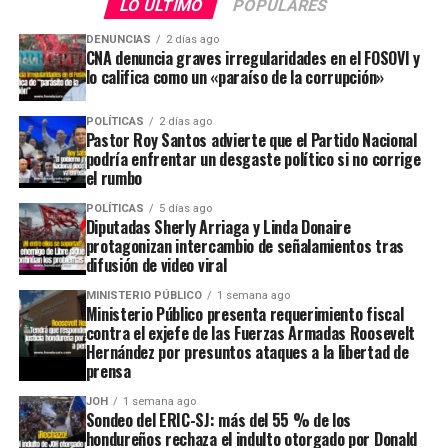
LO ÚLTIMO
POPULARES
DENUNCIAS
2 días ago
CNA denuncia graves irregularidades en el FOSOVI y
lo califica como un «paraíso de la corrupción»
POLÍTICAS
2 días ago
Pastor Roy Santos advierte que el Partido Nacional
podría enfrentar un desgaste político si no corrige
el rumbo
POLÍTICAS
5 días ago
Diputadas Sherly Arriaga y Linda Donaire
protagonizan intercambio de señalamientos tras
difusión de video viral
MINISTERIO PÚBLICO
1 semana ago
Ministerio Público presenta requerimiento fiscal
contra el exjefe de las Fuerzas Armadas Roosevelt
Hernández por presuntos ataques a la libertad de
prensa
JOH
1 semana ago
Sondeo del ERIC-SJ: más del 55 % de los
hondureños rechaza el indulto otorgado por Donald