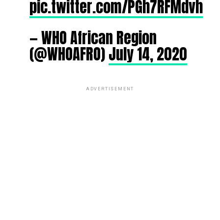
pic.twitter.com/PGh7RFMdvh
— WHO African Region
(@WHOAFRO)
July 14, 2020
ADVERTISEMENT