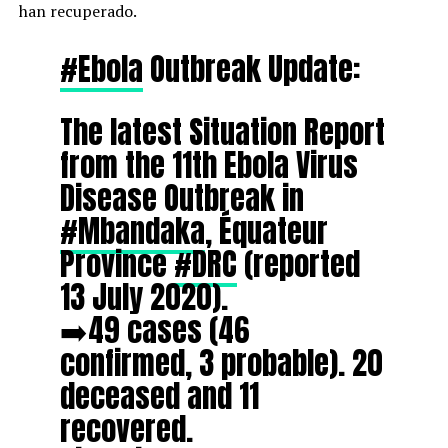
han recuperado.
#Ebola
Outbreak Update:
The latest Situation Report
from the 11th Ebola Virus
Disease Outbreak in
#Mbandaka
, Équateur
Province
#DRC
(reported
13 July 2020).
➡️49 cases (46
confirmed, 3 probable). 20
deceased and 11
recovered.