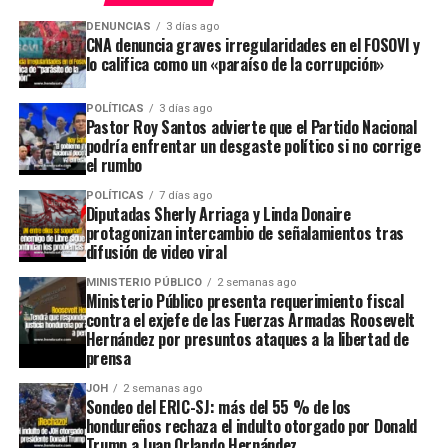
DENUNCIAS
3 días ago
CNA denuncia graves irregularidades en el FOSOVI y
lo califica como un «paraíso de la corrupción»
POLÍTICAS
3 días ago
Pastor Roy Santos advierte que el Partido Nacional
podría enfrentar un desgaste político si no corrige
el rumbo
POLÍTICAS
7 días ago
Diputadas Sherly Arriaga y Linda Donaire
protagonizan intercambio de señalamientos tras
difusión de video viral
MINISTERIO PÚBLICO
2 semanas ago
Ministerio Público presenta requerimiento fiscal
contra el exjefe de las Fuerzas Armadas Roosevelt
Hernández por presuntos ataques a la libertad de
prensa
JOH
2 semanas ago
Sondeo del ERIC-SJ: más del 55 % de los
hondureños rechaza el indulto otorgado por Donald
Trump a Juan Orlando Hernández