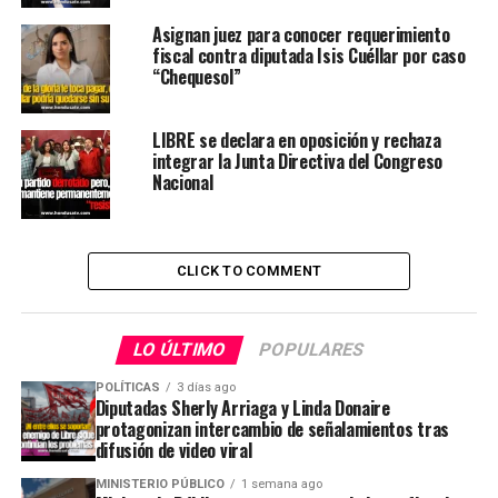
Asignan juez para conocer requerimiento
fiscal contra diputada Isis Cuéllar por caso
“Chequesol”
LIBRE se declara en oposición y rechaza
integrar la Junta Directiva del Congreso
Nacional
CLICK TO COMMENT
LO ÚLTIMO
POPULARES
POLÍTICAS
3 días ago
Diputadas Sherly Arriaga y Linda Donaire
protagonizan intercambio de señalamientos tras
difusión de video viral
MINISTERIO PÚBLICO
1 semana ago