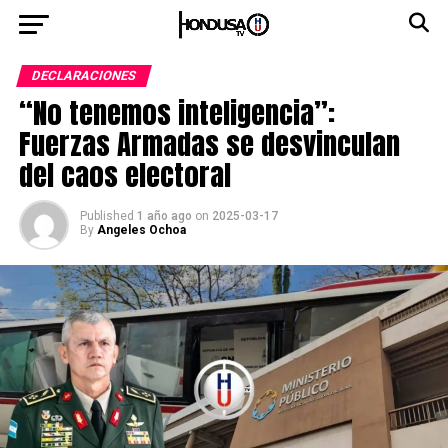
DECLARACIONES
“No tenemos inteligencia”:
Fuerzas Armadas se desvinculan
del caos electoral
Published
1 año ago
on
2025-03-17
By
Angeles Ochoa