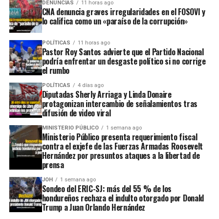
DENUNCIAS
11 horas ago
CNA denuncia graves irregularidades en el FOSOVI y
lo califica como un «paraíso de la corrupción»
POLÍTICAS
11 horas ago
Pastor Roy Santos advierte que el Partido Nacional
podría enfrentar un desgaste político si no corrige
el rumbo
POLÍTICAS
4 días ago
Diputadas Sherly Arriaga y Linda Donaire
protagonizan intercambio de señalamientos tras
difusión de video viral
MINISTERIO PÚBLICO
1 semana ago
Ministerio Público presenta requerimiento fiscal
contra el exjefe de las Fuerzas Armadas Roosevelt
Hernández por presuntos ataques a la libertad de
prensa
JOH
1 semana ago
Sondeo del ERIC-SJ: más del 55 % de los
hondureños rechaza el indulto otorgado por Donald
Trump a Juan Orlando Hernández