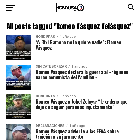
All posts tagged "Romeo Vásquez Velásquez"
HONDURAS
1 año ago
“A Rixi Ramona no la quiere nadie”: Romeo
Vásquez
SIN CATEGORIZAR
1 año ago
Romeo Vásquez declara la guerra al «régimen
narco comunista del familión»
HONDURAS
1 año ago
Romeo Vásquez a Johel Zelaya: “le ordeno que
deje de seguir personas injustamente”
DECLARACIONES
1 año ago
Romeo Vásquez advierte a las FFAA sobre
traición a su juramento