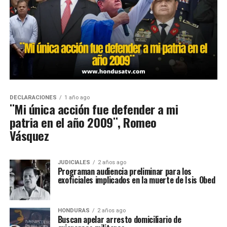
DECLARACIONES
1 año ago
¨Mi única acción fue defender a mi
patria en el año 2009¨, Romeo
Vásquez
JUDICIALES
2 años ago
Programan audiencia preliminar para los
exoficiales implicados en la muerte de Isis Obed
HONDURAS
2 años ago
Buscan apelar arresto domiciliario de