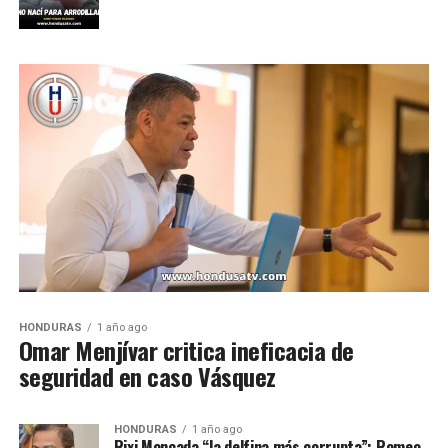
HONDURAS
1 año ago
Omar Menjívar critica ineficacia de
seguridad en caso Vásquez
HONDURAS
1 año ago
Rixi Moncada “la delfina más corrupta”: Romeo