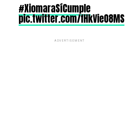
#XiomaraSíCumple
pic.twitter.com/fHkVieO8MS
ADVERTISEMENT