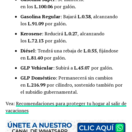
en los
L.100.06
por galón.
Gasolina Regular
: Bajará
L.0.38
, alcanzando
los
L.91.09
por galón.
Kerosene
: Reducirá
L.0.27
, alcanzando
los
L.72.13
por galón.
Diésel
: Tendrá una rebaja de
L.0.55
, fijándose
en
L.81.40
por galón.
GLP Vehicular
: Subirá a
L.45.07
por galón.
GLP Doméstico
: Permanecerá sin cambios
en
L.216.99
por cilindro, sostenido también por
el subsidio gubernamental.
Vea:
Recomendaciones para proteger tu hogar al salir de
vacaciones