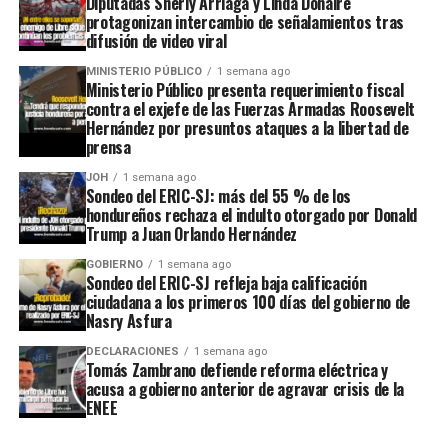
Diputadas Sherly Arriaga y Linda Donaire
protagonizan intercambio de señalamientos tras
difusión de video viral
MINISTERIO PÚBLICO
1 semana ago
Ministerio Público presenta requerimiento fiscal
contra el exjefe de las Fuerzas Armadas Roosevelt
Hernández por presuntos ataques a la libertad de
prensa
JOH
1 semana ago
Sondeo del ERIC-SJ: más del 55 % de los
hondureños rechaza el indulto otorgado por Donald
Trump a Juan Orlando Hernández
GOBIERNO
1 semana ago
Sondeo del ERIC-SJ refleja baja calificación
ciudadana a los primeros 100 días del gobierno de
Nasry Asfura
DECLARACIONES
1 semana ago
Tomás Zambrano defiende reforma eléctrica y
acusa a gobierno anterior de agravar crisis de la
ENEE