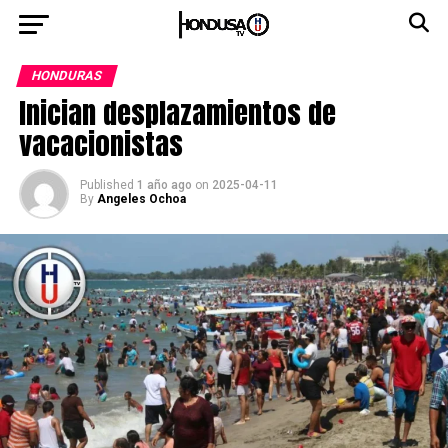
HONDURAS
Inician desplazamientos de
vacacionistas
Published
1 año ago
on
2025-04-11
By
Angeles Ochoa