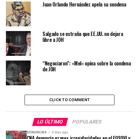
Juan Orlando Hernández apela su condena
Salgado se extraña que EE.UU. no dejara
libre a JOH
“Negociaron”: «Mel» opina sobre la condena
de JOH
CLICK TO COMMENT
LO ÚLTIMO
POPULARES
DENUNCIAS
3 días ago
CNA denuncia graves irregularidades en el FOSOVI y