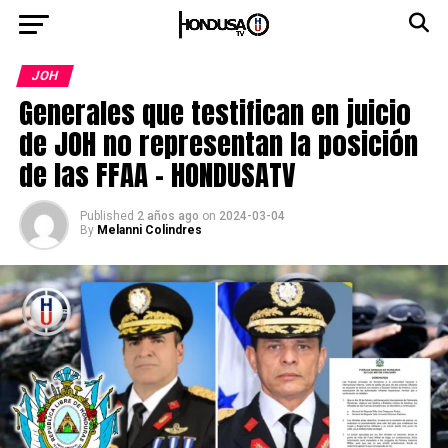
JOH
Generales que testifican en juicio
de JOH no representan la posición
de las FFAA – HONDUSATV
Published
2 años ago
on
2024-03-04
By
Melanni Colindres