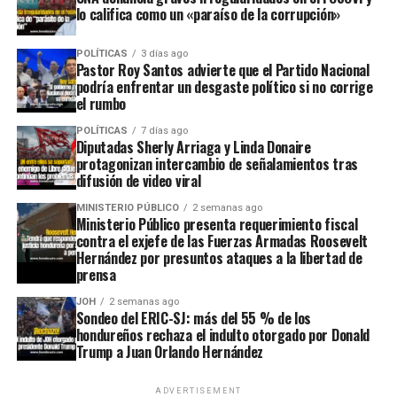
lo califica como un «paraíso de la corrupción»
POLÍTICAS
3 días ago
Pastor Roy Santos advierte que el Partido Nacional
podría enfrentar un desgaste político si no corrige
el rumbo
POLÍTICAS
7 días ago
Diputadas Sherly Arriaga y Linda Donaire
protagonizan intercambio de señalamientos tras
difusión de video viral
MINISTERIO PÚBLICO
2 semanas ago
Ministerio Público presenta requerimiento fiscal
contra el exjefe de las Fuerzas Armadas Roosevelt
Hernández por presuntos ataques a la libertad de
prensa
JOH
2 semanas ago
Sondeo del ERIC-SJ: más del 55 % de los
hondureños rechaza el indulto otorgado por Donald
Trump a Juan Orlando Hernández
ADVERTISEMENT